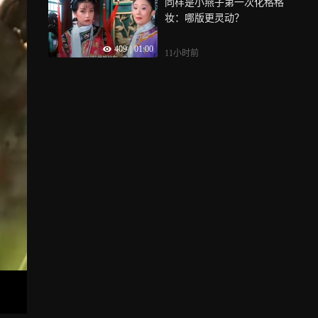
同样是小燕子第一次化格格
妆：哪版更灵动？
409
|
01:00
11小时前