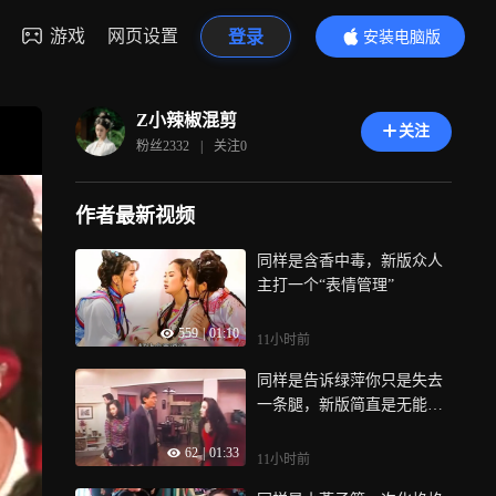
游戏
网页设置
登录
安装电脑版
内容更精彩
Z小辣椒混剪
关注
粉丝
2332
|
关注
0
作者最新视频
同样是含香中毒，新版众人
主打一个“表情管理”
559
|
01:10
11小时前
同样是告诉绿萍你只是失去
一条腿，新版简直是无能的
丈夫
62
|
01:33
11小时前