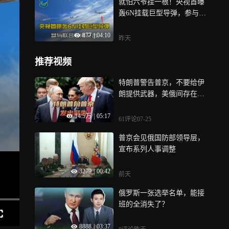
就怕六爷挂一根！央视首曝
轰6N挂载巨型导弹，参与联
合对海突击
877
|
04:10
昨天
推荐视频
特朗普警告普京，不要给伊
朗提供武器，美俄间存在三
大问题
14.5万
|
05:17
61评论
07-25
普京会见俄国防部领导层，
宣布系列人事调整
3279
|
00:42
前天
俄罗斯一张选举名单，能接
班的全消失了？
8888
|
03:37