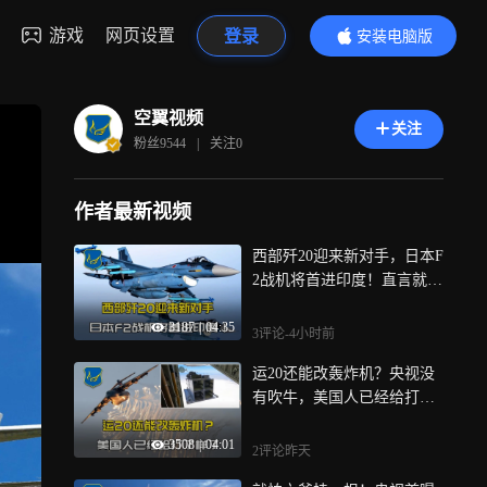
游戏
网页设置
登录
安装电脑版
内容更精彩
空翼视频
关注
粉丝
9544
|
关注
0
作者最新视频
西部歼20迎来新对手，日本F
2战机将首进印度！直言就是
针对中国
3187
|
04:35
3评论
-4小时前
运20还能改轰炸机？央视没
有吹牛，美国人已经给打了
样了
3508
|
04:01
2评论
昨天