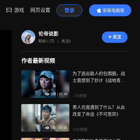
游戏
网页设置
登录
安装电脑版
内容更精彩
伦帝说影
关注
粉丝
1.5万
|
关注
0
作者最新视频
为了逃出敌人的包围圈，战
士竟想到了妙计《战地青
春》
106
|
01:40
-7小时前
男人究竟遇到了什么？从此
改变了命运《不可思异》
531
|
01:41
15小时前