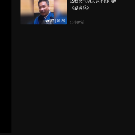
达叔憋气功夫竟不如小胖
《忍者兵》
87
|
01:39
15小时前