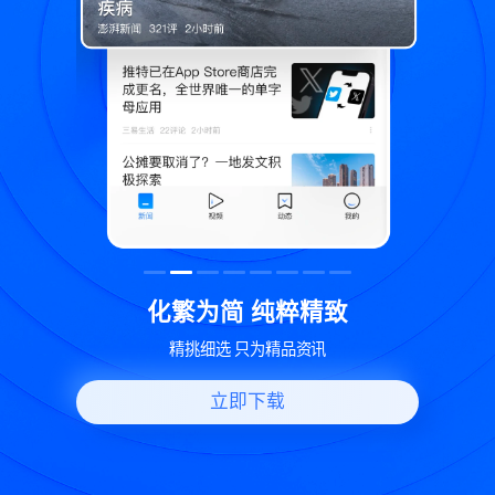
致
世界变化 热问一下
好问题好回答 多元视角看问题
立即下载