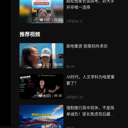
超松弛家长谈高考，好大学
并非唯一选择
6917
|
01:04
1评论
06-11
推荐视频
故地重游 就像刻舟求剑
2.1万
|
00:29
06-10
AI时代，人文学科为啥更重
要了？
4.3万
|
09:38
4评论
07-29
强制推行高中双休，不是简
单减负！家长焦虑背后藏着
国家长远布局
845
|
09:41