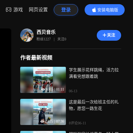
游戏
网页设置
登录
安装电脑版
内容更精彩
西贝音乐
关注
粉丝
1227
|
关注
0
作者最新视频
学生展示花样跳绳，活力拉
满看完想跟着跳
6905
|
01:11
06-13
这是最后一次给班主任的礼
物，愿您一路生花
1.0万
|
07:36
8评论
06-11