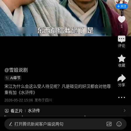
关注
1
评论
收藏
@
雪姐说剧
AI章节
分享
宋江为什么会这么受人待见呢？凡是碰见的好汉都会对他尊
重有加《水浒传》
2026-05-22 15:06
发布于
四川
水浒传
看正片
打开
腾讯新闻客户端说两句