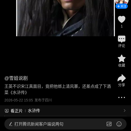
关注
1
评论
收藏
@
雪姐说剧
分享
王英不识宋江真面目，竟把他绑上清风寨，还差点成了下酒
菜《水浒传》
2026-05-22 15:05
发布于
四川
水浒传
看正片
打开
腾讯新闻客户端说两句