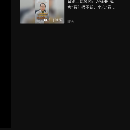
宫颈口长息肉，为啥非“进
宫”看？根不断，小心“春风
吹又生”
71
|
01:57
昨天