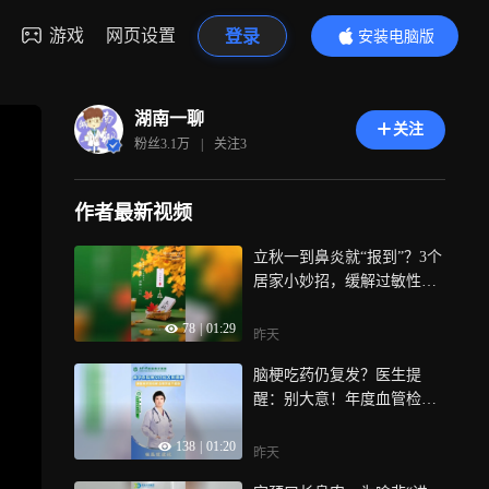
游戏
网页设置
登录
安装电脑版
内容更精彩
湖南一聊
关注
粉丝
3.1万
|
关注
3
作者最新视频
立秋一到鼻炎就“报到”？3个
居家小妙招，缓解过敏性鼻
炎
78
|
01:29
昨天
脑梗吃药仍复发？医生提
醒：别大意！年度血管检查
不能缺
138
|
01:20
昨天