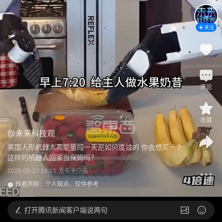
关注
评论
收藏
@
未来科技观
美国人形机器人高能量的一天是如何度过的 你会想买一个
2
这样的机器人回家当保姆吗？
2026-05-22 14:33
发布于
广东
作者声明：个人观点，仅供参考
打开
腾讯新闻客户端说两句