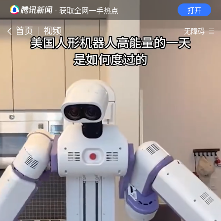
· 获取全网一手热点
打开
首页
视频
无障碍