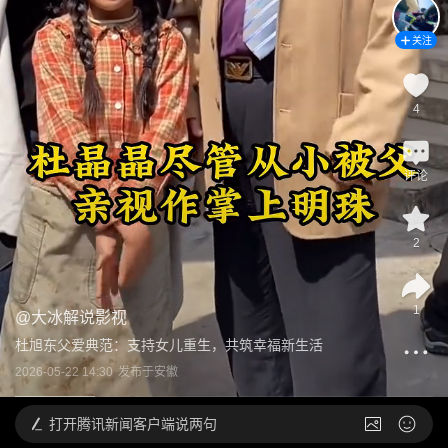
关注
4
评论
2
1
@
大冰解说影视
杜旭东父爱典范：支持女儿重生，共筑幸福新生活
2026-05-22 14:30
发布于
安徽
打开
腾讯新闻客户端说两句