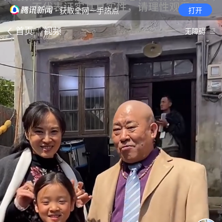
· 获取全网一手热点
打开
首页
视频
无障碍