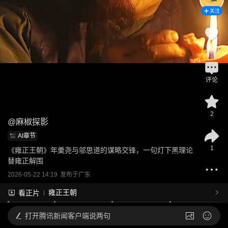
关注
3
评论
2
@
麻椒探影
AI章节
1
《雍正王朝》年羹尧与邬思道的谋略交锋，一句灯下黑理论
替雍正解围
2026-05-22 14:19
发布于
广东
雍正王朝
看正片
打开
腾讯新闻客户端说两句