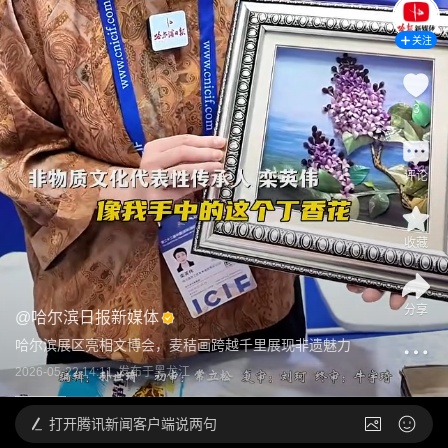
关注
3
评论
收藏
分享
@
哈尔滨日报新媒体
哈尔滨展区亮相文博会，麦秸画跨越千里展现非遗魅力
2026-05-22 14:11
发布于
黑龙江
打开
腾讯新闻客户端说两句