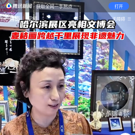
· 获取全网一手热点
打开
首页
视频
无障碍