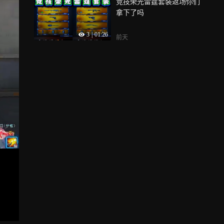
竞技荣光雷霆套装返场你们
拿下了吗
3
|
01:26
前天