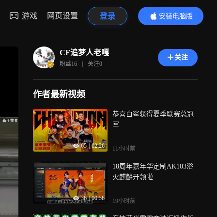
游戏
网页设置
登录
安装电脑版
内容更精彩
CF追梦人老嘎
关注
粉丝
16
|
关注
0
作者最新视频
恭喜白鲨获得夏季联赛总冠
军
65
|
02:26
11小时前
18周年嘉年华定制AK103浴
火麒麟开领啦
36
|
00:56
19小时前