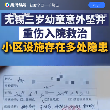
· 获取全网一手热点
打开
首页
视频
无障碍