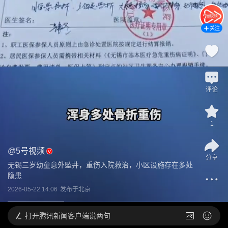
关注
评论
1
@
5号视频
分享
无锡三岁幼童意外坠井，重伤入院救治，小区设施存在多处
隐患
2026-05-22 14:06
发布于
北京
打开
腾讯新闻客户端说两句