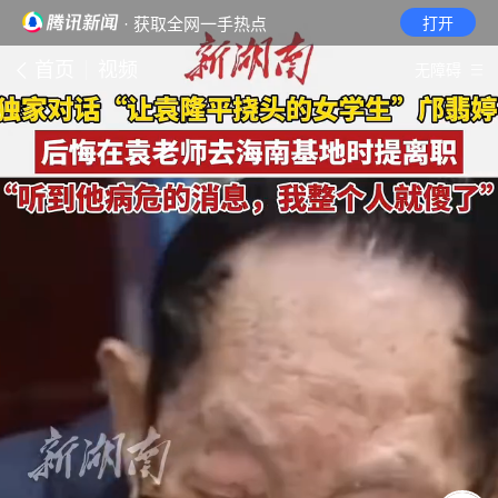
· 获取全网一手热点
打开
首页
视频
无障碍