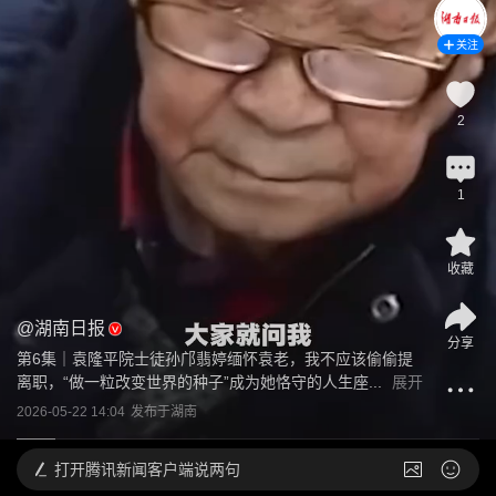
关注
2
1
收藏
@
湖南日报
分享
第6集｜袁隆平院士徒孙邝翡婷缅怀袁老，我不应该偷偷提
离职，“做一粒改变世界的种子”成为她恪守的人生座...
展开
2026-05-22 14:04
发布于
湖南
打开
腾讯新闻客户端说两句