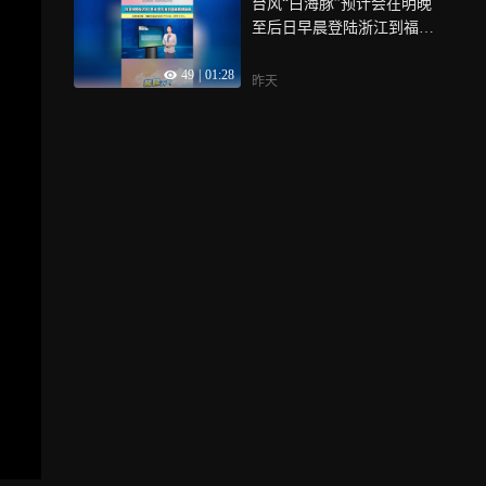
台风“白海豚”预计会在明晚
至后日早晨登陆浙江到福建
一带，对我省的影响大主要
49
|
01:28
体现在高温上，高温也算是
昨天
灾害性天气，最可怕的是会
引发热射病，要注意防暑降
温