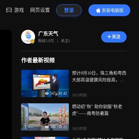
游戏
网页设置
登录
安装电脑版
内容更精彩
广东天气
关注
粉丝
5.9万
|
关注
1
作者最新视频
预计8月10日，珠三角和粤西
大部高温健康风险极高，请
公众保持室内凉爽，避开高
547
|
01:42
温时段外出
10小时前
燃动初“秋” 助你驯服“秋老
虎”——南粤防暑篇
508
|
01:22
18小时前