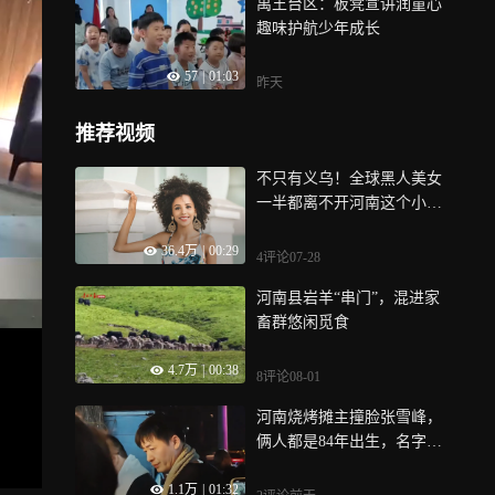
禹王台区：板凳宣讲润童心
趣味护航少年成长
57
|
01:03
昨天
推荐视频
不只有义乌！全球黑人美女
一半都离不开河南这个小
镇！靠不起眼的生意豪赚219
36.4万
|
00:29
亿!
4评论
07-28
河南县岩羊“串门”，混进家
畜群悠闲觅食
4.7万
|
00:38
8评论
08-01
河南烧烤摊主撞脸张雪峰，
俩人都是84年出生，名字竟
也相似
1.1万
|
01:32