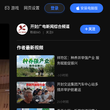
游戏
网页设置
登录
安装电脑版
内容更精彩
开封广电新闻综合频道
关注
粉丝
845
|
关注
0
作者最新视频
祥符区：种养并举强产业 服
务赋能促振兴
104
|
02:09
-1小时前
开封交运集团汽车中心站多
措并举护航暑运
206
|
01:49
21小时前