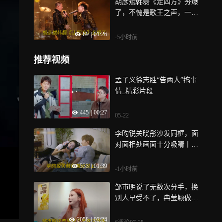
胡彦斌韩磊《走四方》夯爆
了，不愧是歌王之声，一开
口就对味了丨歌手
69
|
01:26
-5小时前
推荐视频
孟子义徐志胜“告两人”搞事
情_精彩片段
445
|
00:27
05-22
李昀锐关晓彤沙发同框，面
对面相处画面十分吸睛丨耀
眼一夏
533
|
01:39
-1小时前
邹市明说了无数次分手，换
别人早受不了，冉莹颖做法
太包容丨姐姐当家
2058
|
02:24