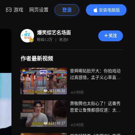
游戏
网页设置
登录
安装电脑版
内容更精彩
爆笑综艺名场面
关注
粉丝
1.2万
|
关注
0
作者最新视频
曾舜晞贴脸开大：你拍戏动
过真感情，孟子义心率直线
飙升丨好六
341
|
01:32
-6小时前
萧敬腾也太贴心了！这番秀
恩爱让鲁豫都感叹道：太过
优秀丨热浪之外
153
|
01:27
-6小时前