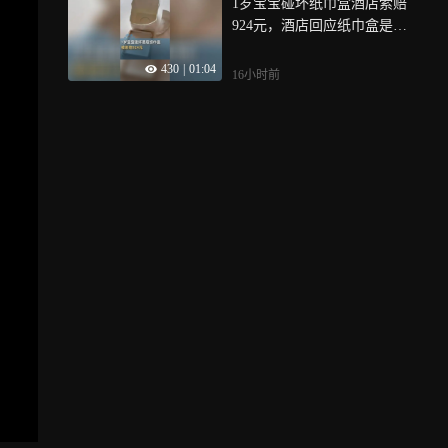
1岁宝宝碰坏纸巾盒酒店索赔
924元，酒店回应纸巾盒是骨
瓷收藏品
430
|
01:04
16小时前