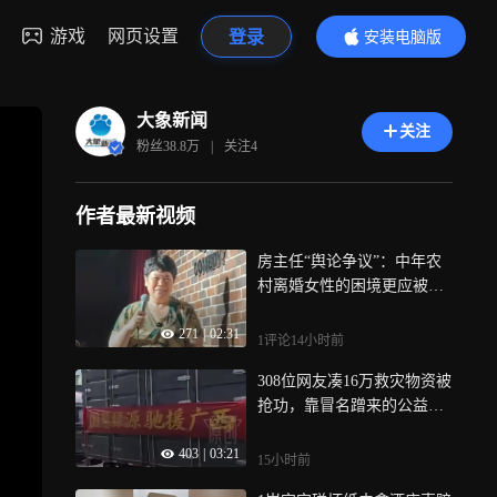
游戏
网页设置
登录
安装电脑版
内容更精彩
大象新闻
关注
粉丝
38.8万
|
关注
4
作者最新视频
房主任“舆论争议”：中年农
村离婚女性的困境更应被看
见丨中听
271
|
02:31
1评论
14小时前
308位网友凑16万救灾物资被
抢功，靠冒名蹭来的公益荣
誉站不住脚
403
|
03:21
15小时前