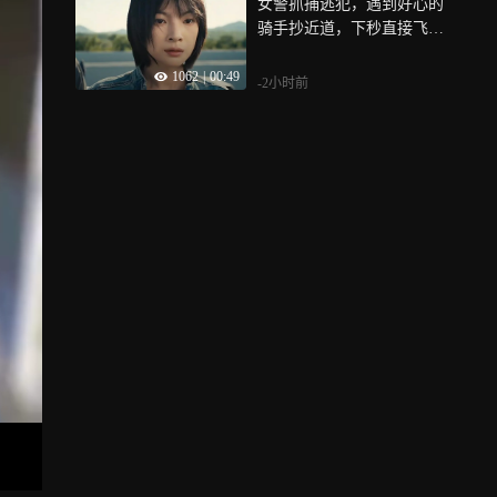
女警抓捕逃犯，遇到好心的
骑手抄近道，下秒直接飞身
跳桥《辣警狂花》
1062
|
00:49
-2小时前