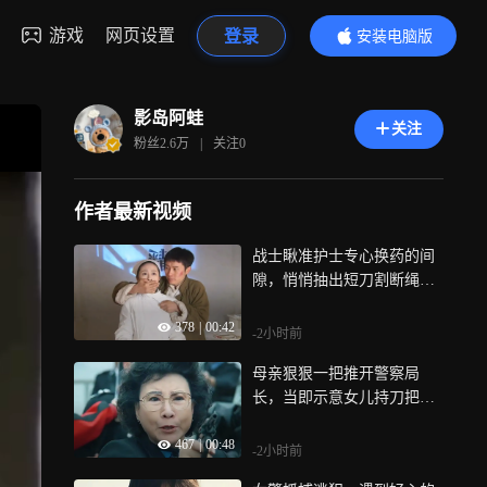
游戏
网页设置
登录
安装电脑版
内容更精彩
影岛阿蛙
关注
粉丝
2.6万
|
关注
0
作者最新视频
战士瞅准护士专心换药的间
隙，悄悄抽出短刀割断绳索
伺机逃走《飞虎队》
378
|
00:42
-2小时前
母亲狠狠一把推开警察局
长，当即示意女儿持刀把歹
徒牵制住《皇家女将》
467
|
00:48
-2小时前