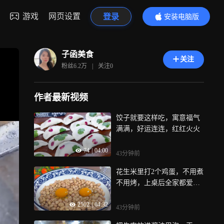
游戏
网页设置
登录
安装电脑版
内容更精彩
子函美食
关注
粉丝
6.2万
|
关注
0
作者最新视频
饺子就要这样吃，寓意福气
满满，好运连连，红红火火
74
|
04:00
43分钟前
花生米里打2个鸡蛋，不用煮
不用烤，上桌后全家都爱
吃，太解馋了
2502
|
04:32
43分钟前