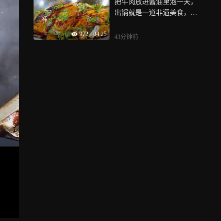
把牛肉放进酱油里泡一天，
出锅就是一道非遗美食，全
家人都爱吃
972
|
04:25
43分钟前