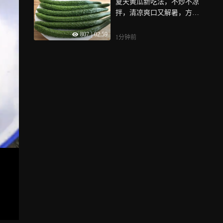
夏天黄瓜新吃法，不炒不凉
拌，清凉爽口又解暑，方法
超简单
807
|
02:59
1分钟前