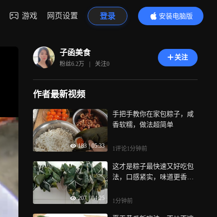
游戏
网页设置
登录
安装电脑版
内容更精彩
子函美食
关注
粉丝
6.2万
|
关注
0
作者最新视频
手把手教你在家包粽子，咸
香软糯，做法超简单
183
|
05:33
1评论
1分钟前
这才是粽子最快速又好吃包
法，口感紧实，味道更香，
让人垂涎欲滴
207
|
04:25
1分钟前