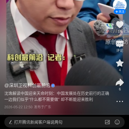
关注
18
评论
4
@
深圳卫视科创最前沿
6
沈逸解读中国迎来天命时刻：中国发展处在历史前行的正确
一边我们似乎“什么都不需要做” 却不断能迎来胜利
2026-05-22 12:50
发布于
广东
打开
腾讯新闻客户端说两句