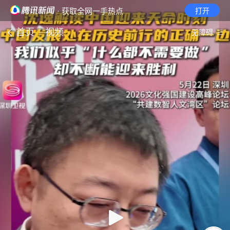
· 获取全网一手热点
打开
首页
视频
无障碍