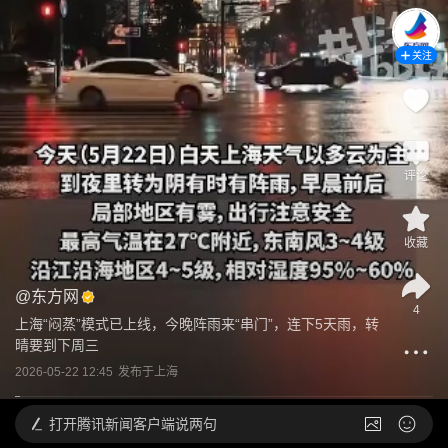
关注
评论
收藏
@
东方网
4
上海“闷蒸”模式已上线，今晚阵雨来“串门”，连下5天雨，转
晴要到下周三
2026-05-22 12:45
发布于
上海
打开
腾讯新闻客户端说两句