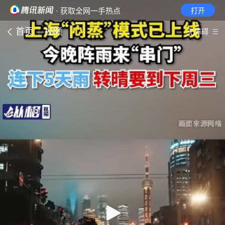
· 获取全网一手热点
打开
首页
视频
无障碍