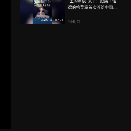
“王的星辰”来了！威廉・诺
德伯格奖章首次颁给中国科
学家，还以他的名字命名了
34
|
02:21
一颗小行星，他让我国的空
9小时前
间天气领域从无到有，成为
除美国外第二个拥有日地空
间天气全链条业务监测能力
的国家，让我们一起致敬这
位时代新星，中国气象人
——王劲松