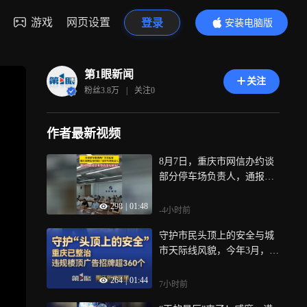
游戏
网页设置
登录
安装电脑版
内容更精彩
第1眼新闻
关注
粉丝
3.8万
|
关注
0
作者最新视频
8月7日，重庆市网信办约谈
部分停车场负责人，通报违
法违规行为，并要求限期依
298
|
01:48
法整改
-4小时前
守护市民头顶上的安全与城
市天际线风貌，今年3月，我
市启动楼顶户外广告招牌专
264
|
01:44
项整治，截至目前，已整治
7小时前
违规楼顶广告招牌360多个