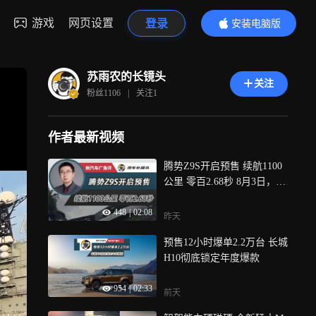
游戏
网页设置
登录
安装电脑版
内容更精彩
苏雨农的长镜头
关注
粉丝
1106
|
关注
1
作者最新视频
腾势Z9S开启预售 续航1100
公里 零百2.68秒 8月3日，腾
势Z9S开启预售，这款车不
448
|
02:08
但颜值能打，还有出众的性
昨天
能，为悦己生活而来，长镜
预售12小时爆单2.2万台 长城
头带你检阅一下它的实力
H10彻底锁定年度爆款
954
|
02:33
前天