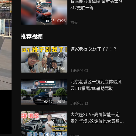
智驾能力硬碰硬 全新猛士M
817更胜一筹
25
|
03:26
前天
推荐视频
这家老板 又送车了？！？
140
|
11:01
1评论
06-03
北京老城区一镜到底体验风
云T11猎鹰700辅助驾驶
172
|
30:31
5评论
05-13
大六座SUV+高阶智能一定
贵？华境S这定价也太意想不
到了
96
|
03:34