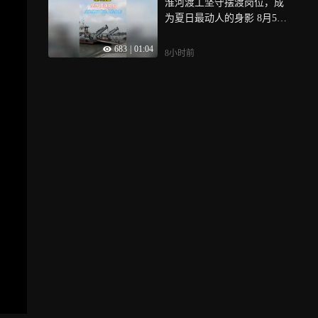
淮河渡工坚守摆渡岗位，成
注，从国内的北京、香港、
的是16和18亚型，所以二价
为夏日最动人的身影 8月5日
澳门等地再到埃及、迪拜、
疫苗就可以预防70%以上的
下午，淮南市户外气温飙升
土耳其等异域他国，这位大
宫颈癌，也就是绝大多数的
683
|
01:04
至33摄氏度，烈日炙烤下的
学生博主的足迹已遍布全球1
宫颈癌
8小时前
地面热浪翻滚，即便驻足不
1个国家100多座城市，据介
动也浑身冒汗， 在淮河淮上
绍，博主杨楠今年22岁，来
渡口，渡工们不惧高温“烤”
自池州市贵池区，在安徽芜
验，坚守摆渡岗位，他们顶
湖一所学校上大学，目前大
着高温、忍着酷暑，在重复
三在读
的摆渡、值守工作中默默坚
守，用汗水守护淮河水上通
行安全，成为夏日淮河上最
动人的坚守身影