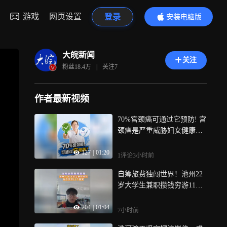
游戏
网页设置
登录
安装电脑版
内容更精彩
大皖新闻
关注
粉丝
18.4万
|
关注
7
作者最新视频
70%宫颈癌可通过它预防! 宫
颈癌是严重威胁妇女健康的
恶性肿瘤，在适龄人群中推
127
|
01:20
广HPV疫苗接种是预防宫颈
1评论
3小时前
癌的有效措施，安徽省疾控
自筹旅费独闯世界！池州22
中心免疫规划所医师任明雪
岁大学生兼职攒钱穷游11个
介绍，目前我国可应用的HP
国家 近期，一位来自安徽池
V疫苗包括二价疫苗、四价
204
|
01:04
州的网友发布的旅行vlog在
疫苗和九价疫苗，但是引起
7小时前
短视频平台上收获较多关
宫颈癌HPV高危型别最主要