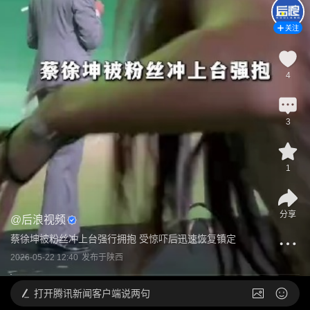
关注
4
3
1
分享
@
后浪视频
蔡徐坤被粉丝冲上台强行拥抱 受惊吓后迅速恢复镇定
2026-05-22 12:40
发布于
陕西
打开
腾讯新闻客户端说两句