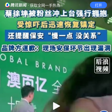
· 获取全网一手热点
打开
首页
视频
无障碍