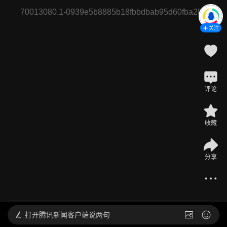
70013080.1-0939e5b8885b18fbbdbab95d60fba283
关注
评论
收藏
@
鹅厂体育广播员
分享
秒变“范三岁” 管乐撒娇要看技能卡 范将军一身反骨主打一
个叛逆
2026-05-22 12:40
发布于
北京
打开
腾讯新闻客户端说两句