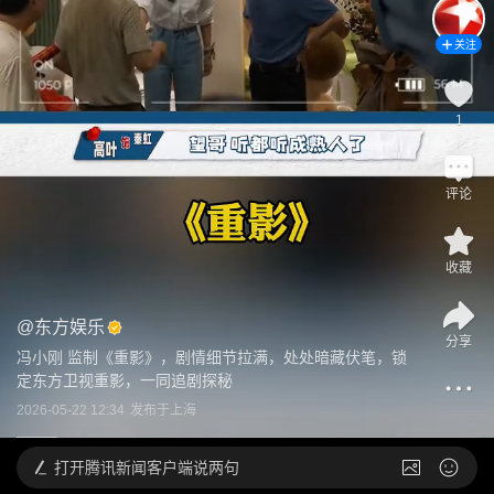
关注
1
评论
收藏
@
东方娱乐
分享
冯小刚 监制《重影》，剧情细节拉满，处处暗藏伏笔，锁
定东方卫视重影，一同追剧探秘
2026-05-22 12:34
发布于
上海
打开
腾讯新闻客户端说两句