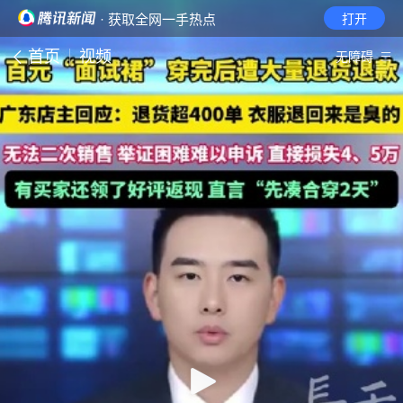
· 获取全网一手热点
打开
首页
视频
无障碍