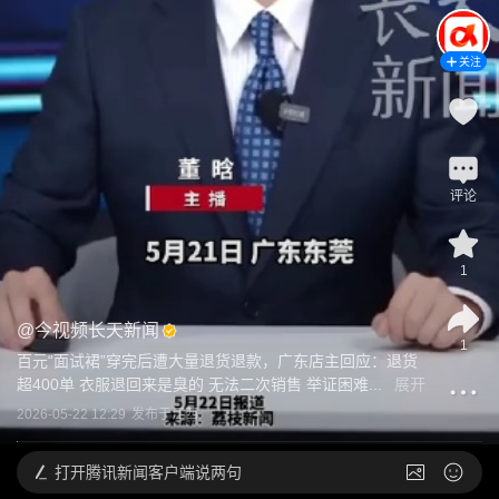
关注
评论
1
@
今视频长天新闻
1
百元“面试裙”穿完后遭大量退货退款，广东店主回应：退货
超400单 衣服退回来是臭的 无法二次销售 举证困难...
展开
2026-05-22 12:29
发布于
江西
打开
腾讯新闻客户端说两句