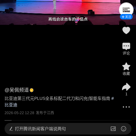
关注
评论
收藏
@
吴佩频道
1
比亚迪第三代元PLUS全系标配二代刀和闪充|智能车指南
 #
比亚迪
2026-05-22 12:28
发布于
江西
打开
腾讯新闻客户端说两句