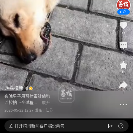
关注
99
25
16
@
荔枝新闻
9
夜晚男子用弩射毒针偷狗

监控拍下全过程...
展开
2026-05-22 12:27
发布于
江苏
打开
腾讯新闻客户端说两句