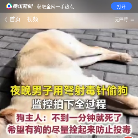
· 获取全网一手热点
打开
首页
视频
无障碍