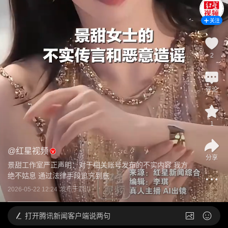
关注
2
评论
1
@
红星视频
分享
景甜工作室严正声明：对于相关账号发布的不实内容 我方
绝不姑息 通过法律手段追究到底
2026-05-22 12:24
发布于
四川
打开
腾讯新闻客户端说两句