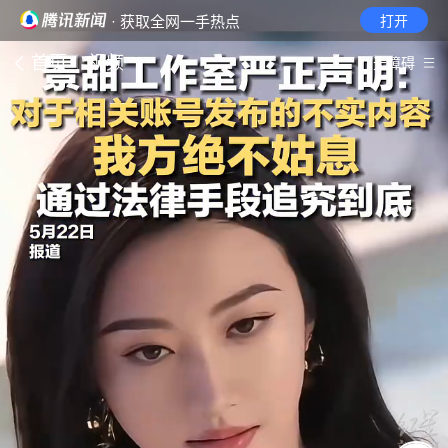
· 获取全网一手热点
打开
首页
视频
无障碍