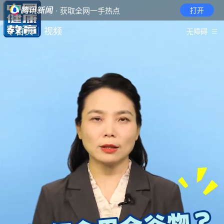
· 获取全网一手热点
打开
首页
视频
无障碍