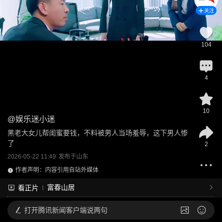
关注
104
4
10
@
娱乐迷小迷
黑老大女儿帮闺蜜要钱，不料被男人当场羞辱，这下男人惨
了
2
2026-05-22 11:49
发布于
山东
作者声明：内容引用自站外媒体
富春山居
看正片
打开
腾讯新闻客户端说两句