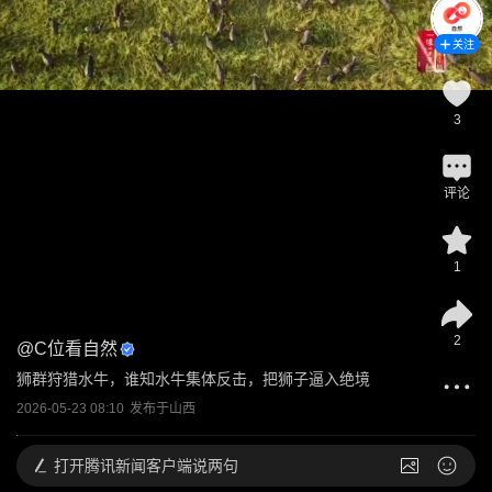
关注
3
评论
1
2
@
C位看自然
狮群狩猎水牛，谁知水牛集体反击，把狮子逼入绝境
2026-05-23 08:10
发布于
山西
打开
腾讯新闻客户端说两句