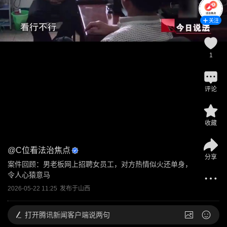
关注
1
评论
收藏
@
C位看法治焦点
分享
案件回顾：男老板网上招聘女员工，对方热情似火还单身，
令人心猿意马
2026-05-22 11:25
发布于
山西
打开
腾讯新闻客户端说两句