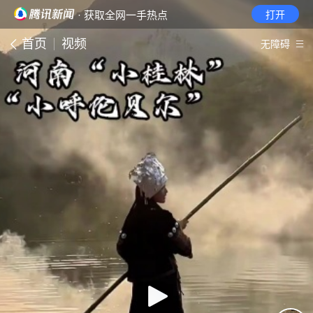
· 获取全网一手热点
打开
首页
视频
无障碍