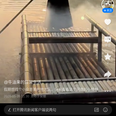
关注
3
评论
2
2
@
牛油果的日常生活
假期想找个小众景美的地方玩，快来看看这个河南的小桂林
2026-05-26 11:30
发布于
安徽
打开
腾讯新闻客户端说两句