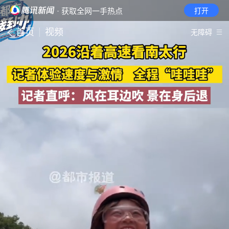
· 获取全网一手热点
打开
首页
视频
无障碍