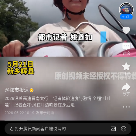
关注
评论
收藏
@
都市报道
分享
2026沿着高速看南太行    记者体验速度与激情 全程“哇哇
哇”   记者直呼:风在耳边吹景在身后退
2026-05-22 10:19
发布于
河南
打开
腾讯新闻客户端说两句