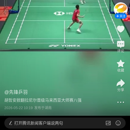
关注
评论
收藏
分享
@
先锋乒羽
胡哲安掀翻拉尼尔晋级马来西亚大师赛八强
2026-05-22 10:19
发布于
湖南
打开
腾讯新闻客户端说两句