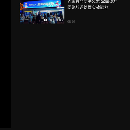
齐聚青岛研学交流 全面提升
网络辟谣处置实战能力！
30
|
01:03
08-01