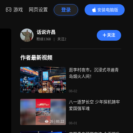
游戏
网页设置
登录
安装电脑版
内容更精彩
话说许昌
关注
粉丝
1368
|
关注
2
作者最新视频
逛李村夜市，沉浸式寻遍青
岛烟火人间！
780
|
00:31
08-02
八一逐梦长空 少年探机铸牢
爱国强军魂
26
|
01:22
08-01