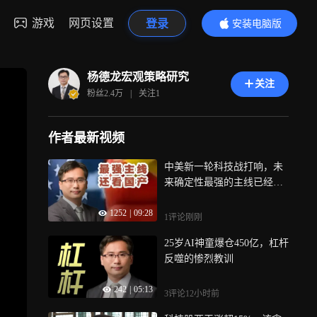
游戏
网页设置
登录
安装电脑版
内容更精彩
杨德龙宏观策略研究
关注
粉丝
2.4万
|
关注
1
作者最新视频
中美新一轮科技战打响，未
来确定性最强的主线已经明
牌
1252
|
09:28
1评论
刚刚
25岁AI神童爆仓450亿，杠杆
反噬的惨烈教训
242
|
05:13
3评论
12小时前