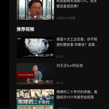
科技股两天涨超15%，该贪
婪还是该恐惧？
1117
|
05:27
2评论
13小时前
推荐视频
美国十大工业巨兽，你不知
道的那些事 你敢信？说美国
制造业空心
158
|
04:52
07-03
对王正Karl的反驳
731
|
06:17
06-23
咆哮的二十年代的序曲，美
国经济1921年居然会短暂崩
盘？又凭什么只痛了18个
1.4万
|
12:46
月？