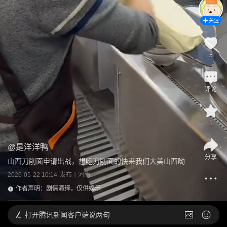
关注
5
评论
1
@
是洋洋鸭
分享
山西刀削面申请出战，想吃刀削面的快来我们大美山西呦
2026-05-22 10:14
发布于
河南
作者声明：剧情演绎，仅供娱乐
打开
腾讯新闻客户端说两句