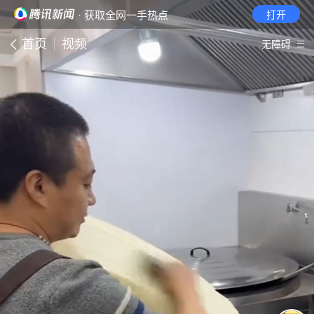
· 获取全网一手热点
打开
首页
视频
无障碍