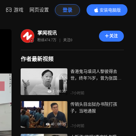
游戏
网页设置
登录
安装电脑版
内容更精彩
掌闻视讯
关注
粉丝
474.7万
|
关注
0
作者最新视频
香港鬼马填词人黎彼得去
世，终年76岁，曾为张国荣
梅艳芳填词
1
|
00:36
-7小时前
传销头目出狱办书院打孩
子，当地通报
40
|
00:33
-7小时前