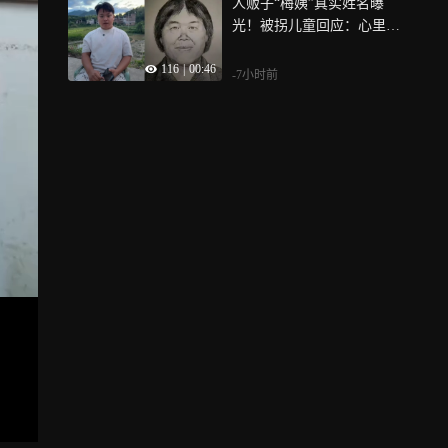
人贩子“梅姨”真实姓名曝
光！被拐儿童回应：心里肯
定是恨她的
116
|
00:46
-7小时前