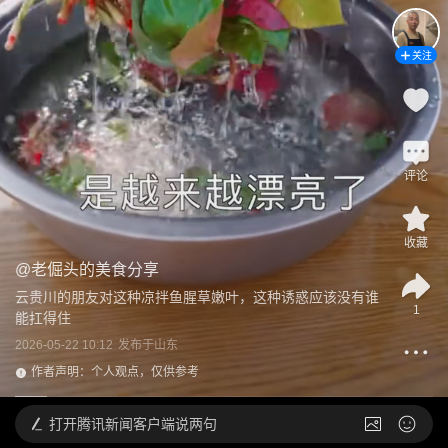
关注
评论
收藏
@
老倔头的美食分享
云贵川的朋友对这种凉拌鱼腥草嫩叶，这种诱惑应该没有谁
1
能扛得住
2026-05-22 10:12
发布于
山东
作者声明：个人观点，仅供参考
打开
腾讯新闻客户端说两句