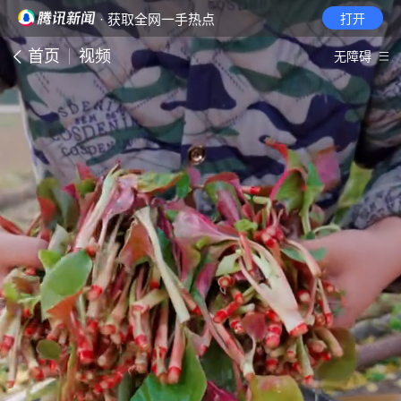
· 获取全网一手热点
打开
首页
视频
无障碍