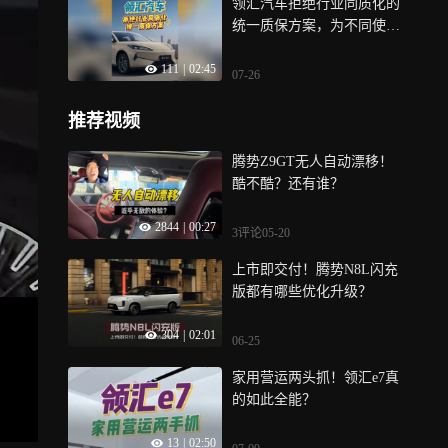
领汇汽车拒绝行业同质化的
统一质保方案，为不同使用
场景的用户量身打造了差异
111
|
02:45
化的质保权益
07-26
推荐视频
腾势Z9GT无人自动漂移！
酷不酷？还有谁？
2844
|
00:27
3评论
05-20
上市即交付！腾势N8L闪充
版都有哪些优化升级？
304
|
02:01
06-25
家用营运两头抓！领汇e7真
的如此全能？
13
|
02:50