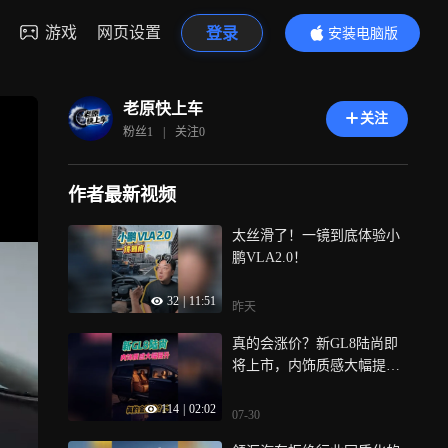
游戏
网页设置
登录
安装电脑版
内容更精彩
老原快上车
关注
粉丝
1
|
关注
0
作者最新视频
太丝滑了！一镜到底体验小
鹏VLA2.0！
32
|
11:51
昨天
真的会涨价？新GL8陆尚即
将上市，内饰质感大幅提
升！
114
|
02:02
07-30