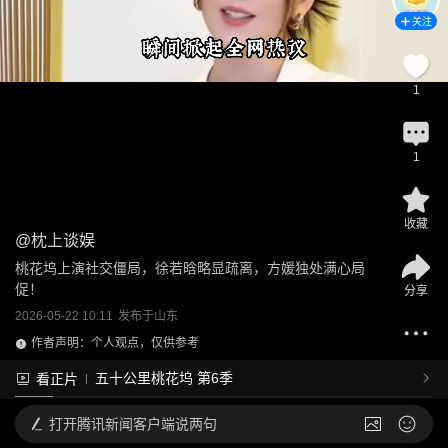
关注
1
1
收藏
@
枕上谈娱
桃花坞上演社交僵局，徐若晗略显疏离，方媛独处满心局
促！
分享
2026-05-22 10:11
发布于
山东
作者声明：个人观点，仅供参考
五十公里桃花坞 第6季
看正片
打开
腾讯新闻客户端说两句