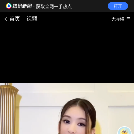
· 获取全网一手热点
打开
首页
视频
无障碍