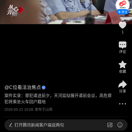
关注
1
评论
收藏
@
C位看法治焦点
分享
案件实录：罪犯遣送前夕，天河监狱展开遣前会议，高危罪
犯将乘坐火车回户籍地
2026-05-22 10:08
发布于
山西
打开
腾讯新闻客户端说两句