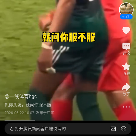
关注
评论
收藏
分享
@
一线体育hgc
抓你头发，还问你服不服
2026-05-22 10:07
发布于
广东
打开
腾讯新闻客户端说两句